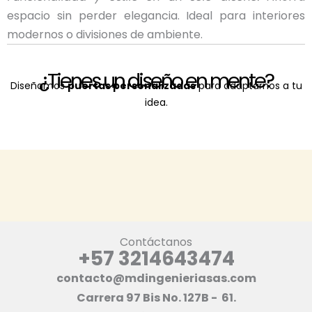
espacio sin perder elegancia. Ideal para interiores
modernos o divisiones de ambiente.
¿Tienes un diseño en mente?
Diseñamos
puertas personalizadas
para adaptarnos a tu
idea.
Contáctanos
+57 3214643474
contacto@mdingenieriasas.com
Carrera 97 Bis No. 127B - 61.